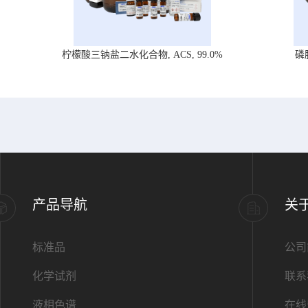
柠檬酸三钠盐二水化合物, ACS, 99.0%
磷
产品导航
关
标准品
公司
化学试剂
联系
液相色谱
在线