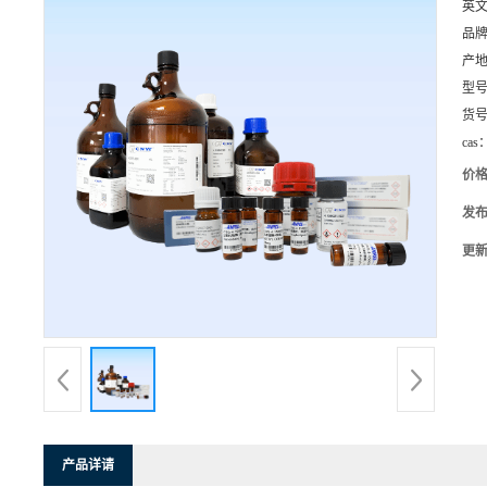
英
品
产
型
货
cas
价
发
更
产品详请