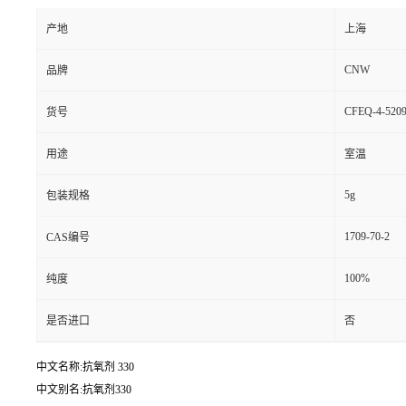
产地
上海
CNW
品牌
CFEQ-4-5209
货号
用途
室温
5g
包装规格
1709-70-2
CAS编号
100%
纯度
是否进口
否
中文名称:抗氧剂 330
中文别名:抗氧剂330