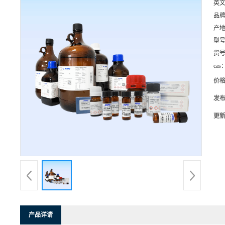
英
品
产
型
货
cas
价
发
更
产品详请