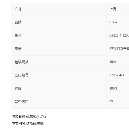
产地
上海
CNW
品牌
CFEQ-4-1206
货号
用途
密封阴凉干
100g
包装规格
7790-84-3
CAS编号
100%
纯度
是否进口
否
中文名称:硫酸镉(八水)
中文别名:结晶硫酸镉