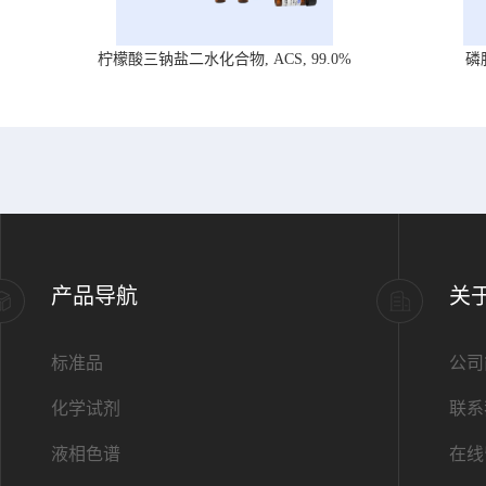
柠檬酸三钠盐二水化合物, ACS, 99.0%
磷
产品导航
关
标准品
公司
化学试剂
联系
液相色谱
在线