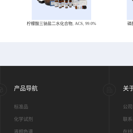
柠檬酸三钠盐二水化合物, ACS, 99.0%
磷
产品导航
关
标准品
公司
化学试剂
联系
液相色谱
在线