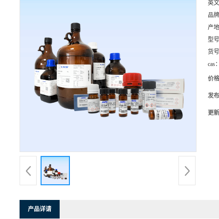
英
品
产
型
货
cas
价
发
更
产品详请