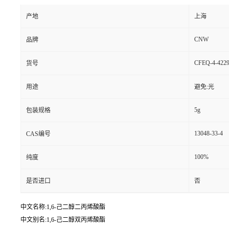
产地
上海
CNW
品牌
CFEQ-4-4229
货号
用途
避免:光
5g
包装规格
13048-33-4
CAS编号
100%
纯度
是否进口
否
中文名称:1,6-己二醇二丙烯酸酯
中文别名:1,6-己二醇双丙烯酸酯