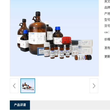
英
品
产
型
货
cas
价
发
更
产品详请