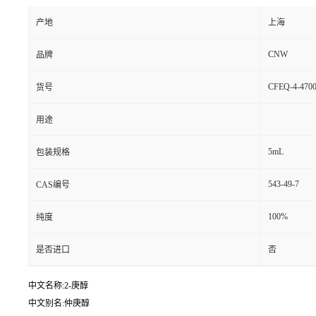
产地
上海
CNW
品牌
CFEQ-4-4700
货号
用途
5mL
包装规格
543-49-7
CAS编号
100%
纯度
是否进口
否
中文名称:2-庚醇
中文别名:仲庚醇