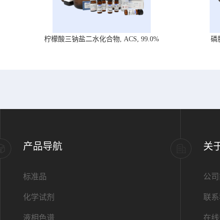
柠檬酸三钠盐二水化合物, ACS, 99.0%
磷
产品导航
关
标准品
公司
化学试剂
联系
液相色谱
在线