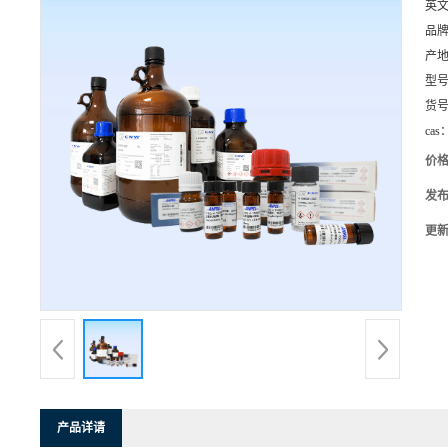
英
品
产
型
货
cas
价
发
更
产品详请