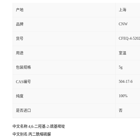
产地
上海
CNW
品牌
CFEQ-4-5202
货号
用途
室温
5g
包装规格
504-17-6
CAS编号
100%
纯度
是否进口
否
中文名称:4,6-二羟基-2-巯基嘧啶
中文别名:丙二酰缩硫脲