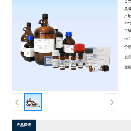
英
品
产
型
货
cas
价
发
更
产品详请