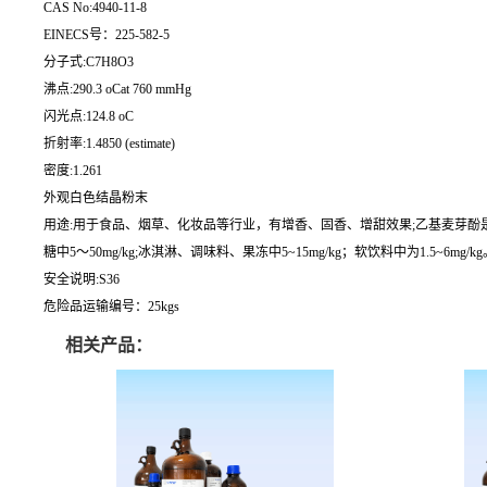
CAS No:4940-11-8
EINECS号：225-582-5
分子式:C7H8O3
沸点:290.3 oCat 760 mmHg
闪光点:124.8 oC
折射率:1.4850 (estimate)
密度:1.261
外观白色结晶粉末
用途:用于食品、烟草、化妆品等行业，有增香、固香、增甜效果;乙基麦芽
糖中5～50mg/kg;冰淇淋、调味料、果冻中5~15mg/kg；软饮料中为1.5~6mg/kg。;
安全说明:S36
危险品运输编号：25kgs
相关产品：