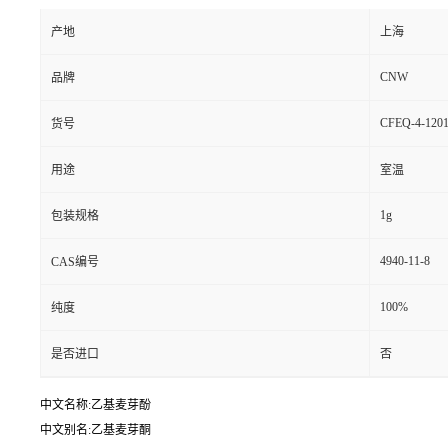
产地
上海
CNW
品牌
CFEQ-4-1201
货号
用途
室温
1g
包装规格
4940-11-8
CAS编号
100%
纯度
是否进口
否
中文名称:乙基麦芽酚
中文别名:乙基麦芽酮