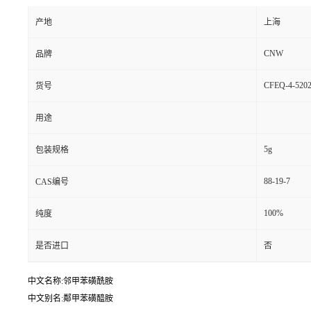
产地
上海
CNW
品牌
CFEQ-4-5202
货号
用途
5g
包装规格
88-19-7
CAS编号
100%
纯度
是否进口
否
中文名称:邻甲苯磺酰胺
中文别名:鄰甲苯磺醯胺