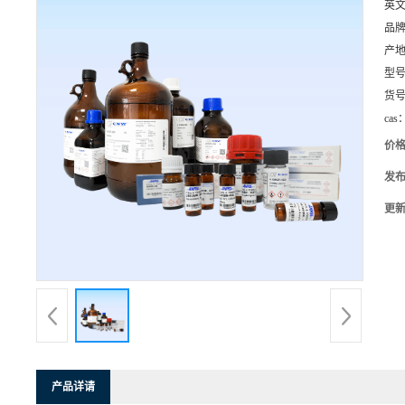
英
品
产
型
货
cas
价
发
更
产品详请