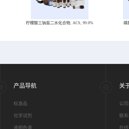
柠檬酸三钠盐二水化合物, ACS, 99.0%
磷
产品导航
关
标准品
公司
化学试剂
联系
液相色谱
在线