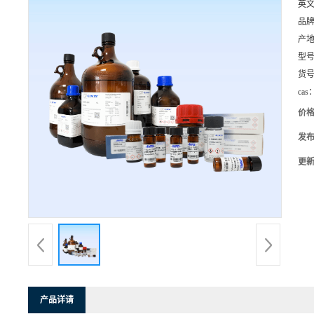
英
品
产
型
货
cas
价
发
更
产品详请