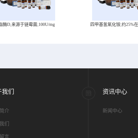
脂酶D,来源于链霉菌;100U/mg
四甲基氢氧化铵;约25%
于我们
资讯中心
简介
新闻中心
我们
留言