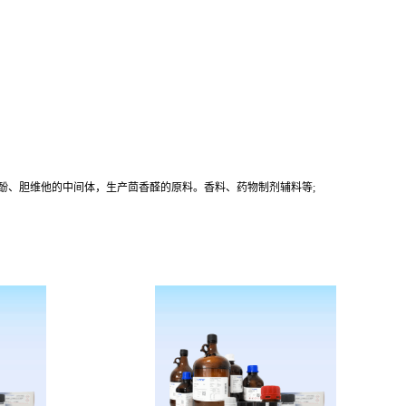
烷雌酚、胆维他的中间体，生产茴香醛的原料。香料、药物制剂辅料等;