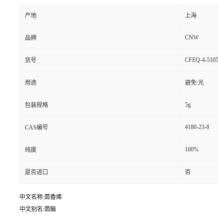
产地
上海
CNW
品牌
CFEQ-4-5105
货号
用途
避免:光
5g
包装规格
4180-23-8
CAS编号
100%
纯度
是否进口
否
中文名称:茴香烯
中文别名:茴脑