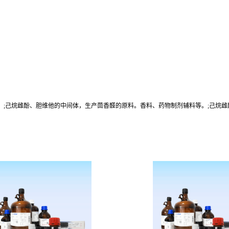
姆糖等用。;己烷雌酚、胆维他的中间体，生产茴香醛的原料。香料、药物制剂辅料等。;己