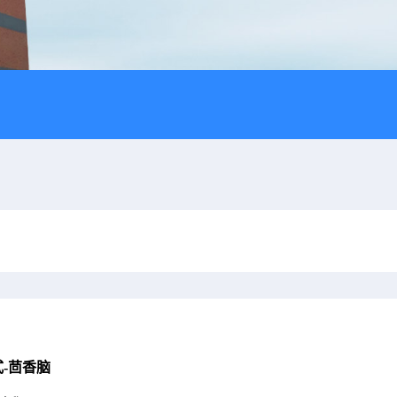
式-茴香脑