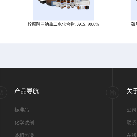
柠檬酸三钠盐二水化合物, ACS, 99.0%
磷
产品导航
关
标准品
公司
化学试剂
联系
液相色谱
在线