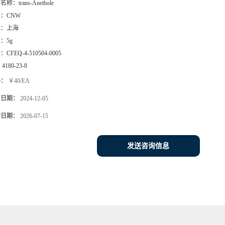
文名称：
trans-Anethole
牌：
CNW
地：
上海
号：
5g
号：
CFEQ-4-510504-0005
：
4180-23-8
格：
￥40/EA
布日期：
2024-12-05
新日期：
2026-07-15
发送咨询信息