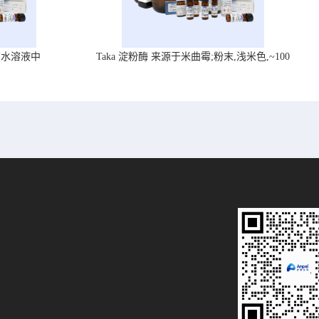
在水溶液中
Taka 淀粉酶 来源于米曲霉;粉末,浅米色,~100
U/mg, ,