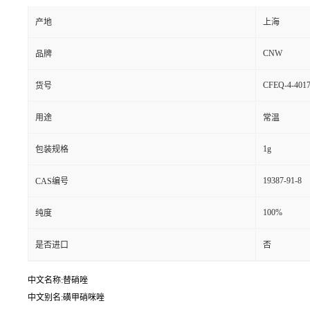
产地
上海
CNW
品牌
CFEQ-4-4017
货号
用途
常温
1g
包装规格
19387-91-8
CAS编号
100%
纯度
是否进口
否
中文名称:替硝唑
中文别名:磺甲硝咪唑