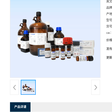
英
品
产
型
货
cas
价
发
更
产品详请