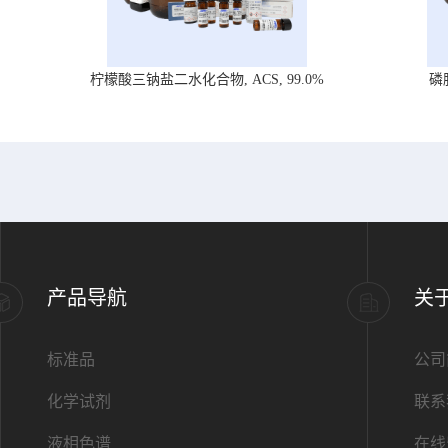
柠檬酸三钠盐二水化合物, ACS, 99.0%
磷
产品导航
关
标准品
公司
化学试剂
联系
液相色谱
在线