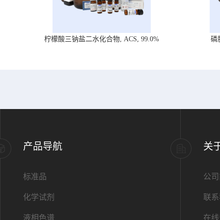
柠檬酸三钠盐二水化合物, ACS, 99.0%
磷
产品导航
关
标准品
公司
化学试剂
联系
液相色谱
在线