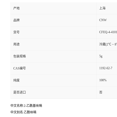
产地
上海
CNW
品牌
CFEQ-4-4101
货号
用途
冷藏(2℃ ~ 8
5g
包装规格
1192-62-7
CAS编号
100%
纯度
是否进口
否
中文名称:2-乙酰基呋喃
中文别名:乙酰呋喃