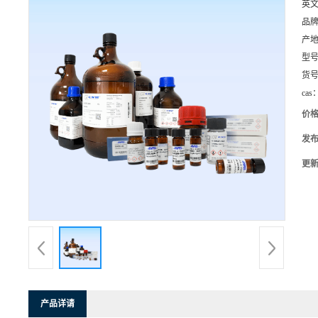
英
品
产
型
货
cas
价
发
更
产品详请