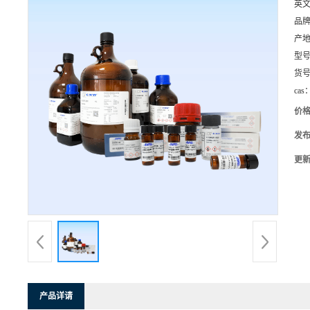
英
品
产
型
货
cas
价
发
更
产品详请