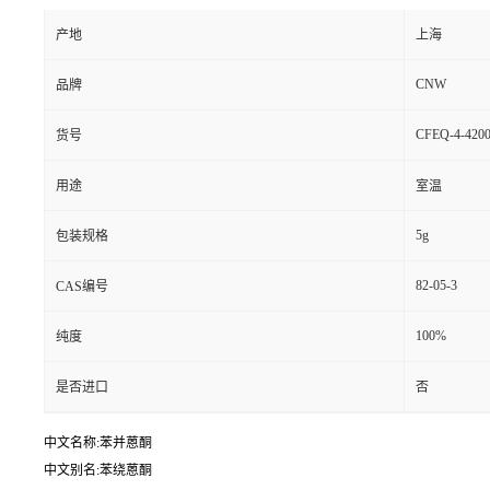
产地
上海
CNW
品牌
CFEQ-4-4200
货号
用途
室温
5g
包装规格
82-05-3
CAS编号
100%
纯度
是否进口
否
中文名称:苯并蒽酮
中文别名:苯绕蒽酮