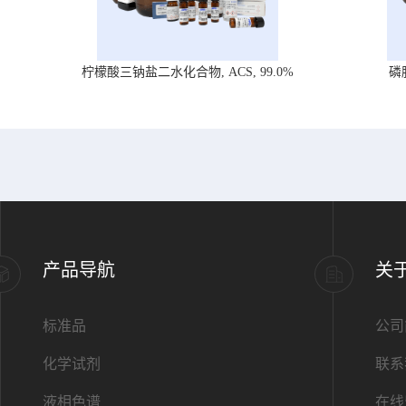
柠檬酸三钠盐二水化合物, ACS, 99.0%
磷
产品导航
关
标准品
公司
化学试剂
联系
液相色谱
在线