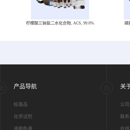
柠檬酸三钠盐二水化合物, ACS, 99.0%
磷
产品导航
关
标准品
公司
化学试剂
联系
液相色谱
在线