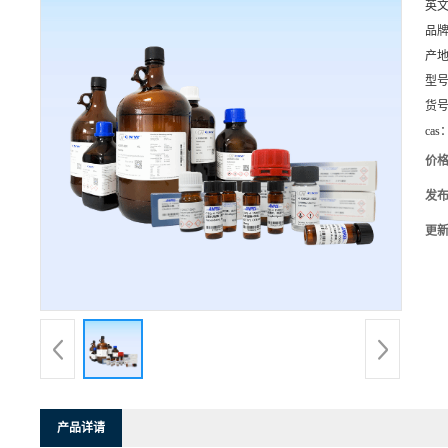
英
品
产
型
货
cas
价
发
更
产品详请