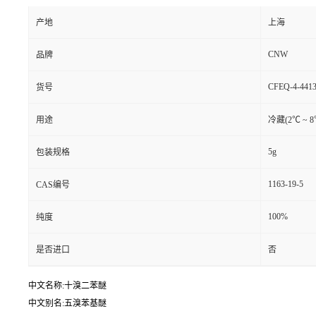
产地
上海
CNW
品牌
CFEQ-4-4413
货号
用途
冷藏(2℃ ~ 8
5g
包装规格
1163-19-5
CAS编号
100%
纯度
是否进口
否
中文名称:十溴二苯醚
中文别名:五溴苯基醚