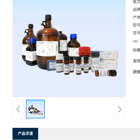
英
品
产
型
货
cas
价
发
更
产品详请