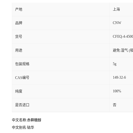
产地
上海
CNW
品牌
CFEQ-4-4500
货号
用途
避免:湿气 (
5g
包装规格
149-32-6
CAS编号
100%
纯度
是否进口
否
中文名称:赤藓糖醇
中文别名:钴华