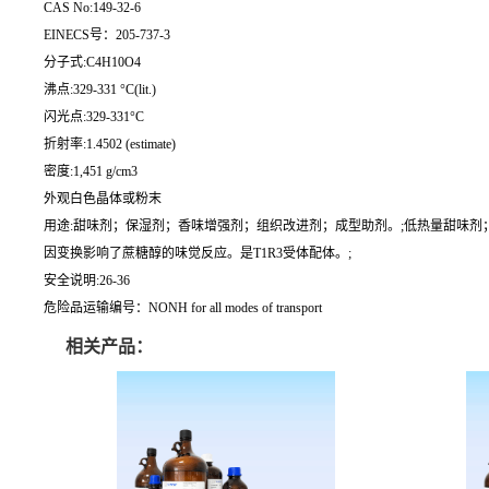
CAS No:149-32-6
EINECS号：205-737-3
分子式:C4H10O4
沸点:329-331 °C(lit.)
闪光点:329-331°C
折射率:1.4502 (estimate)
密度:1,451 g/cm3
外观白色晶体或粉末
用途:甜味剂；保湿剂；香味增强剂；组织改进剂；成型助剂。;低热量甜味剂；
因变换影响了蔗糖醇的味觉反应。是T1R3受体配体。;
安全说明:26-36
危险品运输编号：NONH for all modes of transport
相关产品：