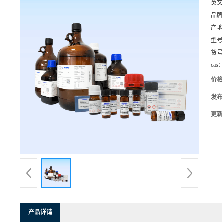
英
品
产
型
货
cas
价
发
更
产品详请