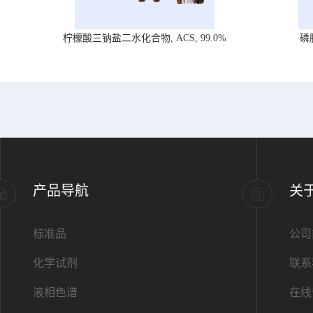
柠檬酸三钠盐二水化合物, ACS, 99.0%
磷
产品导航
关
标准品
公司
化学试剂
联系
液相色谱
在线