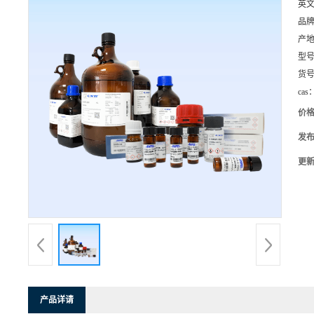
英
品
产
型
货
cas
价
发
更
产品详请