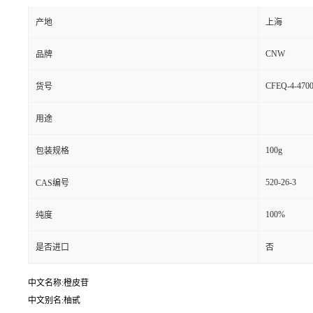
产地
上海
CNW
品牌
CFEQ-4-4700
货号
用途
100g
包装规格
520-26-3
CAS编号
100%
纯度
是否进口
否
中文名称:橙皮苷
中文别名:柚甙