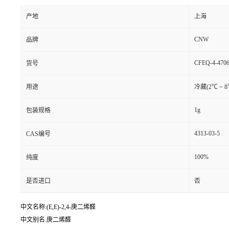
产地
上海
CNW
品牌
CFEQ-4-4706
货号
用途
冷藏(2℃ ~ 
1g
包装规格
4313-03-5
CAS编号
100%
纯度
是否进口
否
中文名称:(E,E)-2,4-庚二烯醛
中文别名:庚二烯醛