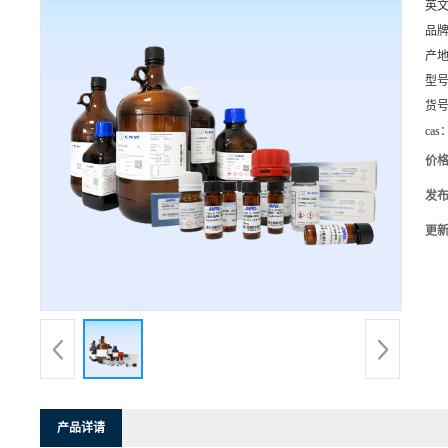
英
品
产
型
货
cas
价
发
更
产品详请