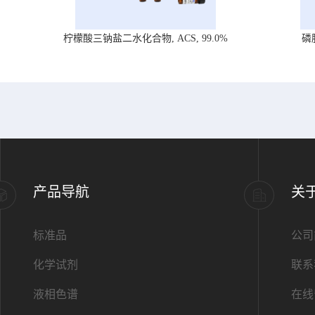
柠檬酸三钠盐二水化合物, ACS, 99.0%
磷
产品导航
关
标准品
公司
化学试剂
联系
液相色谱
在线