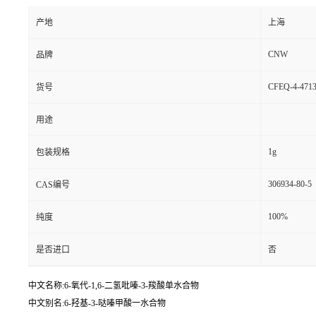
产地
上海
CNW
品牌
CFEQ-4-4713
货号
用途
1g
包装规格
306934-80-5
CAS编号
100%
纯度
是否进口
否
中文名称:6-氧代-1,6-二氢吡嗪-3-羧酸单水合物
中文别名:6-羟基-3-哒嗪甲酸一水合物