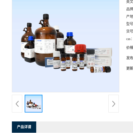
英
品
产
型
货
cas
价
发
更
产品详请