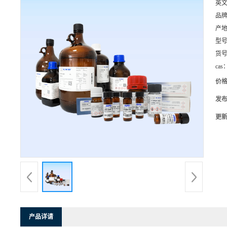
英
品
产
型
货
cas
价
发
更
产品详请