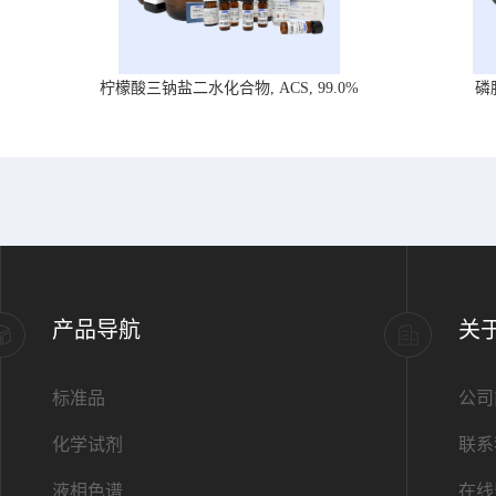
柠檬酸三钠盐二水化合物, ACS, 99.0%
磷
产品导航
关
标准品
公司
化学试剂
联系
液相色谱
在线