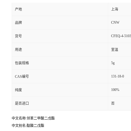
产地
上海
CNW
品牌
CFEQ-4-5103
货号
用途
室温
5g
包装规格
131-18-0
CAS编号
100%
纯度
是否进口
否
中文名称:邻苯二甲酸二戊酯
中文别名:酞酸二戊酯