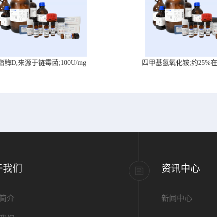
脂酶D,来源于链霉菌;100U/mg
四甲基氢氧化铵;约25%
于我们
资讯中心
简介
新闻中心