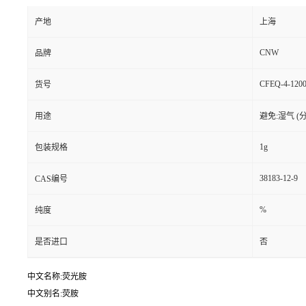
产地
上海
CNW
品牌
CFEQ-4-1200
货号
用途
避免:湿气 (
1g
包装规格
38183-12-9
CAS编号
%
纯度
是否进口
否
中文名称:荧光胺
中文别名:荧胺