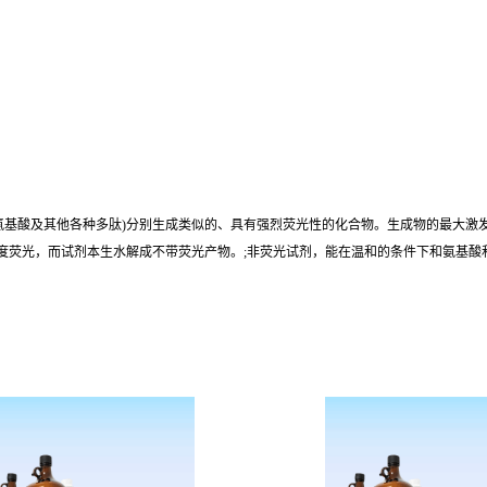
其他各种多肽)分别生成类似的、具有强烈荧光性的化合物。生成物的最大激发波长为390nm
强度荧光，而试剂本生水解成不带荧光产物。;非荧光试剂，能在温和的条件下和氨基