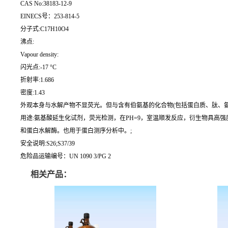
CAS No:38183-12-9
EINECS号：253-814-5
分子式:C17H10O4
沸点:
Vapour density:
闪光点:-17 °C
折射率:1.686
密度:1.43
外观本身与水解产物不显荧光。但与含有伯氨基的化合物(包括蛋白质、肽、氨基酸及
用途:氨基酸延生化试剂，荧光检测，在PH=9，室温顺发反应，衍生物具高
和蛋白水解酶。也用于蛋白测序分析中。;
安全说明:S26;S37/39
危险品运输编号：UN 1090 3/PG 2
相关产品：