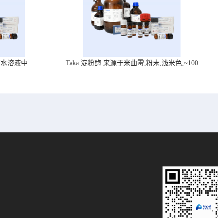
在水溶液中
Taka 淀粉酶 来源于米曲霉;粉末,浅米色,~100
U/mg, ,