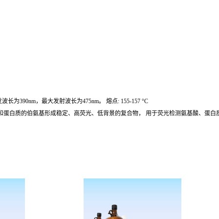
，最大发射波长为475nm。 熔点: 155-157 °C
酸和蛋白质的伯氨基形成稳定、高荧光、低背景的复合物， 用于荧光检测氨基酸、蛋白