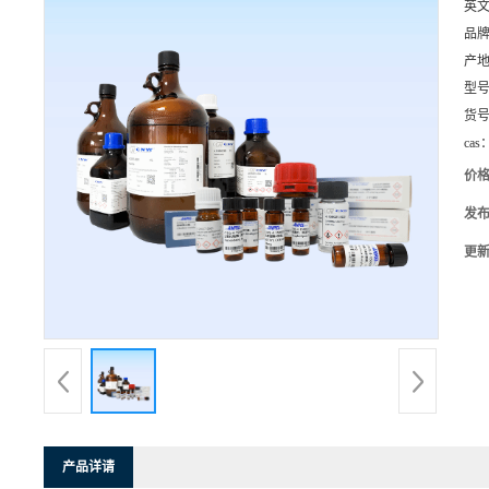
英
品
产
型
货
cas
价
发
更
产品详请