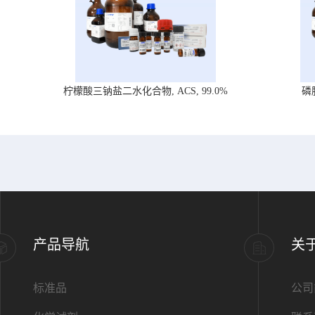
柠檬酸三钠盐二水化合物, ACS, 99.0%
磷
产品导航
关
标准品
公司