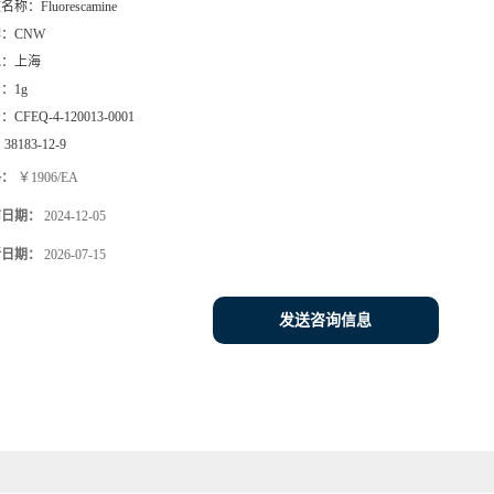
文名称：
Fluorescamine
牌：
CNW
地：
上海
号：
1g
号：
CFEQ-4-120013-0001
：
38183-12-9
格：
￥1906/EA
布日期：
2024-12-05
新日期：
2026-07-15
发送咨询信息