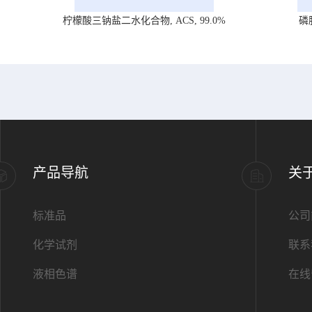
柠檬酸三钠盐二水化合物, ACS, 99.0%
磷
产品导航
关
标准品
公司
化学试剂
联系
液相色谱
在线