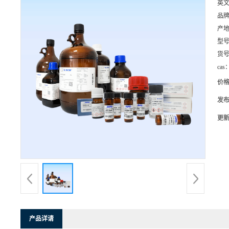
英
品
产
型
货
cas
价
发
更
产品详请