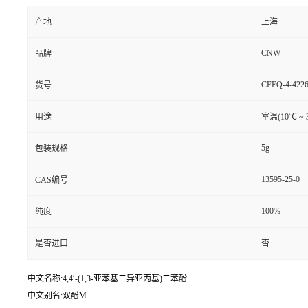
产地
上海
CNW
品牌
CFEQ-4-4226
货号
用途
室温(10℃ ~ 
5g
包装规格
13595-25-0
CAS编号
100%
纯度
是否进口
否
中文名称:4,4′-(1,3-亚苯基二异亚丙基)二苯酚
中文别名:双酚M