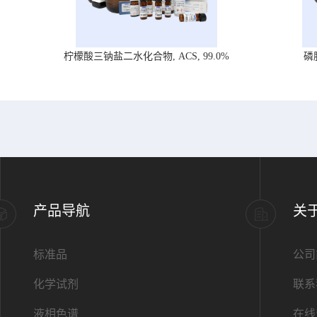
柠檬酸三钠盐二水化合物, ACS, 99.0%
磷
产品导航
关
标准品
公司
化学试剂
联系
液相色谱
在线