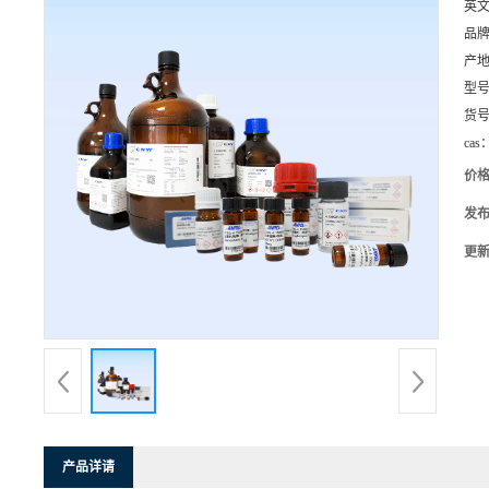
英
品
产
型
货
cas
价
发
更
产品详请