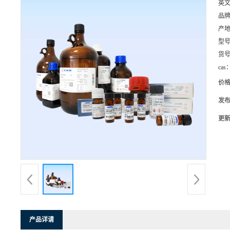
英
品
产
型
货
cas
价
发
更
产品详请