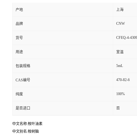
产地
上海
CNW
品牌
CFEQ-4-4309
货号
用途
室温
5mL
包装规格
470-82-6
CAS编号
100%
纯度
是否进口
否
中文名称:桉叶油素
中文别名:桉树脑