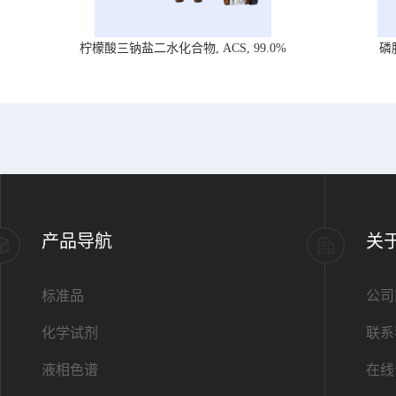
柠檬酸三钠盐二水化合物, ACS, 99.0%
磷
产品导航
关
标准品
公司
化学试剂
联系
液相色谱
在线