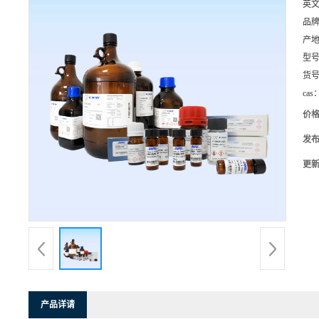
英
品
产
型
货
cas
价
发
更
产品详请