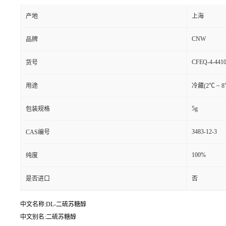
产地
上海
CNW
品牌
CFEQ-4-4410
货号
用途
冷藏(2℃ ~ 
5g
包装规格
3483-12-3
CAS编号
100%
纯度
是否进口
否
中文名称:DL-二硫苏糖醇
中文别名:二硫苏糖醇