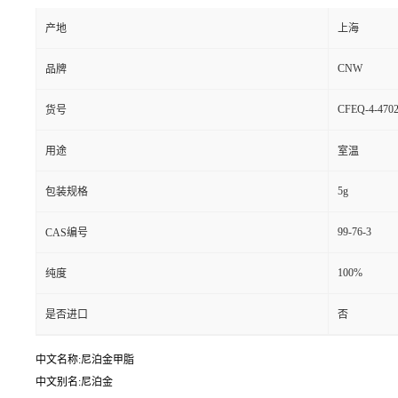
产地
上海
CNW
品牌
CFEQ-4-4702
货号
用途
室温
5g
包装规格
99-76-3
CAS编号
100%
纯度
是否进口
否
中文名称:尼泊金甲脂
中文别名:尼泊金