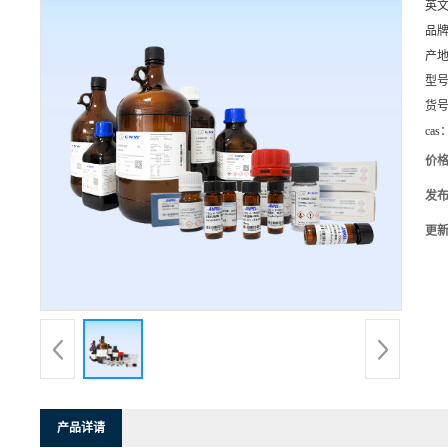
英
品
产
型
货
cas
价
发
更
产品详请