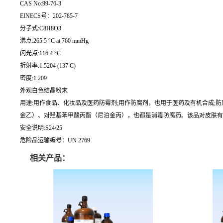
CAS No:99-76-3
EINECS号：202-785-7
分子式:C8H8O3
沸点:265.5 °C at 760 mmHg
闪光点:116.4 °C
折射率:1.5204 (137 C)
密度:1.209
外观白色结晶粉末
用途:用作食品、化妆品及医药防霉剂;用作防腐剂，也用于医药及有机合成
金乙）、对羟基苯甲酸丙酯（尼泊金丙），也都是消毒防腐药。该品对皮肤有刺
安全说明:S24/25
危险品运输编号：UN 2769
相关产品：