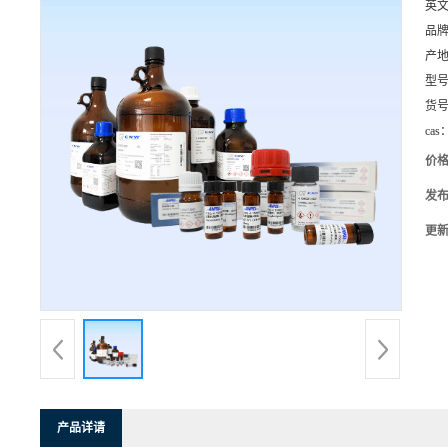
英
品
产
型
货
cas
价
发
更
产品详请