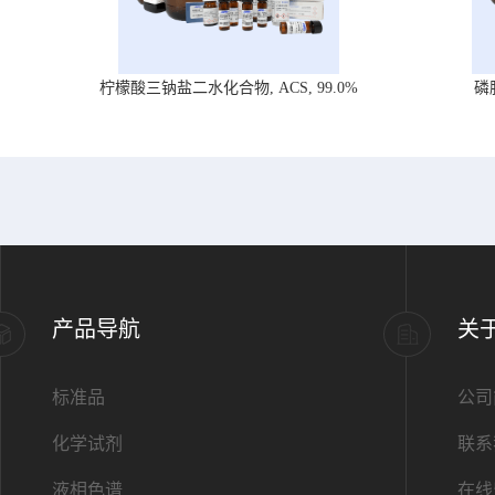
柠檬酸三钠盐二水化合物, ACS, 99.0%
磷
产品导航
关
标准品
公司
化学试剂
联系
液相色谱
在线