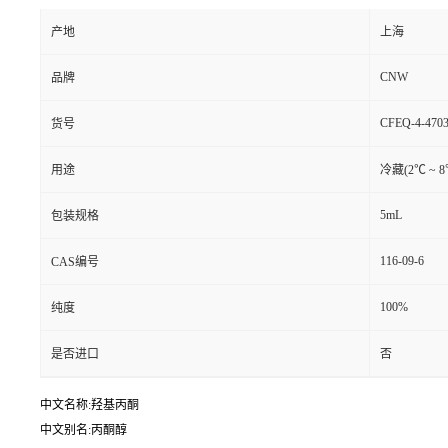
产地
上海
CNW
品牌
CFEQ-4-4703
货号
用途
冷藏(2℃ ~ 
5mL
包装规格
116-09-6
CAS编号
100%
纯度
是否进口
否
中文名称:羟基丙酮
中文别名:丙酮醇