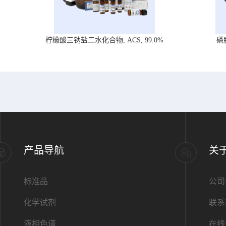
柠檬酸三钠盐二水化合物, ACS, 99.0%
磷
产品导航
关
标准品
公司
化学试剂
联系
液相色谱
在线