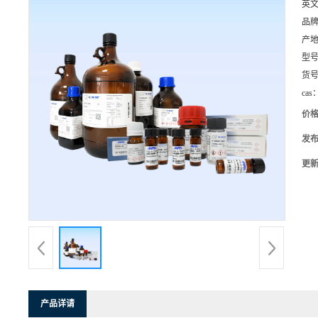
英
品
产
型
货
cas
价
发
更
产品详请