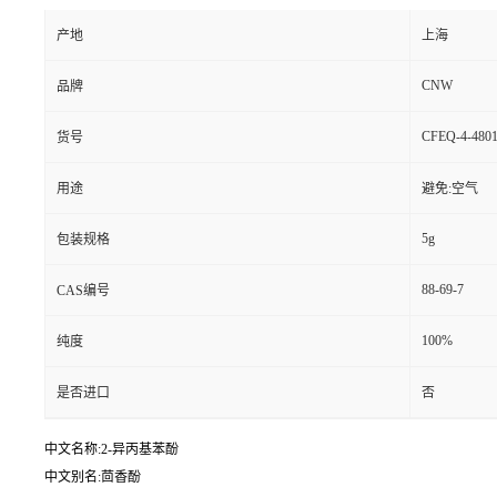
产地
上海
CNW
品牌
CFEQ-4-4801
货号
用途
避免:空气
5g
包装规格
88-69-7
CAS编号
100%
纯度
是否进口
否
中文名称:2-异丙基苯酚
中文别名:茴香酚