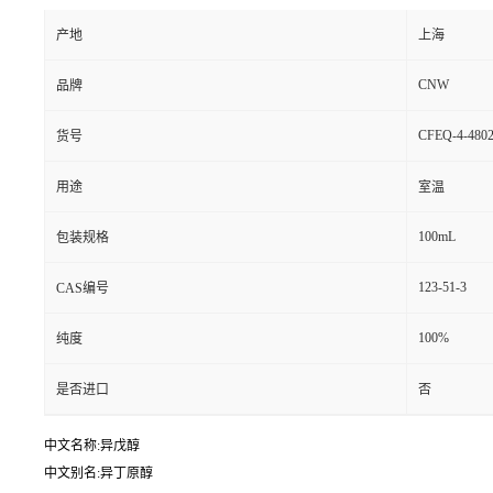
产地
上海
CNW
品牌
CFEQ-4-4802
货号
用途
室温
100mL
包装规格
123-51-3
CAS编号
100%
纯度
是否进口
否
中文名称:异戊醇
中文别名:异丁原醇