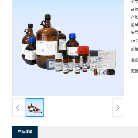
英
品
产
型
货
cas
价
发
更
产品详请