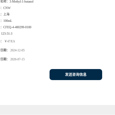
文名称：
3-Methyl-1-butanol
牌：
CNW
地：
上海
号：
100mL
号：
CFEQ-4-480299-0100
：
123-51-3
格：
￥47/EA
布日期：
2024-12-05
新日期：
2026-07-15
发送咨询信息