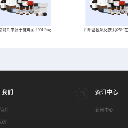
脂酶D,来源于链霉菌;100U/mg
四甲基氢氧化铵;约25%
于我们
资讯中心
简介
新闻中心
我们