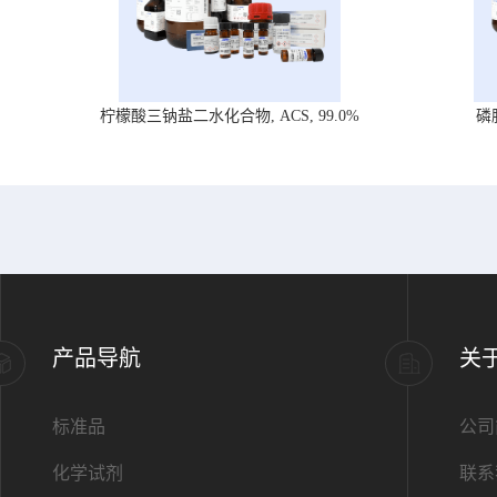
柠檬酸三钠盐二水化合物, ACS, 99.0%
磷
产品导航
关
标准品
公司
化学试剂
联系