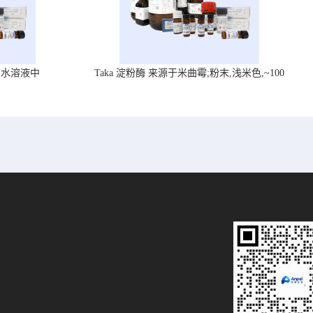
在水溶液中
Taka 淀粉酶 来源于米曲霉;粉末,浅米色,~100
U/mg, ,