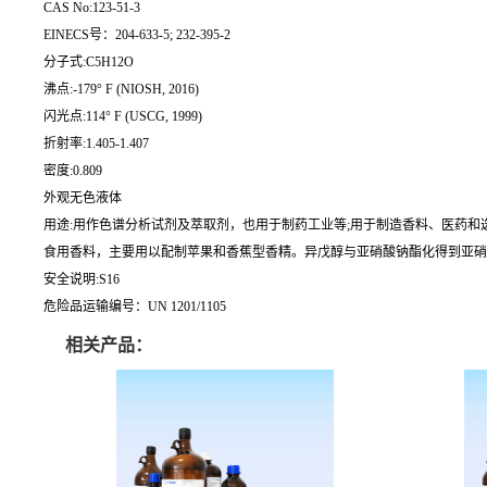
CAS No:123-51-3
EINECS号：204-633-5; 232-395-2
分子式:C5H12O
沸点:-179° F (NIOSH, 2016)
闪光点:114° F (USCG, 1999)
折射率:1.405-1.407
密度:0.809
外观无色液体
用途:用作色谱分析试剂及萃取剂，也用于制药工业等;用于制造香料、医药和选矿药
食用香料，主要用以配制苹果和香蕉型香精。异戊醇与亚硝酸钠酯化得到亚硝酸
安全说明:S16
危险品运输编号：UN 1201/1105
相关产品：