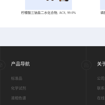
柠檬酸三钠盐二水化合物, ACS, 99.0%
磷
产品导航
关
标准品
公司
化学试剂
联系
液相色谱
在线