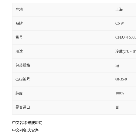
产地
上海
CNW
品牌
CFEQ-4-5305
货号
用途
冷藏(2℃ ~ 
5g
包装规格
68-35-9
CAS编号
100%
纯度
是否进口
否
中文名称:磺胺嘧啶
中文别名:大安净