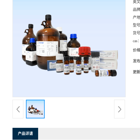
英
品
产
型
货
cas
价
发
更
产品详请