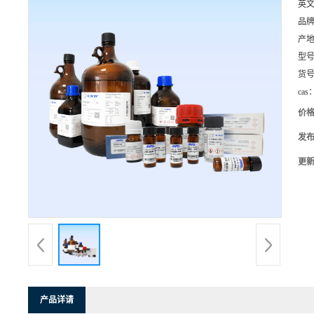
英
品
产
型
货
cas
价
发
更
产品详请