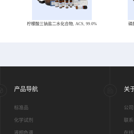
柠檬酸三钠盐二水化合物, ACS, 99.0%
磷
产品导航
关
标准品
公司
化学试剂
联系
液相色谱
在线