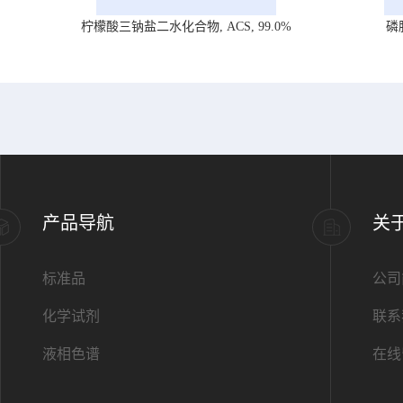
柠檬酸三钠盐二水化合物, ACS, 99.0%
磷
产品导航
关
标准品
公司
化学试剂
联系
液相色谱
在线