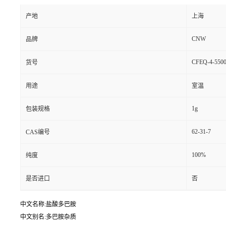
产地
上海
CNW
品牌
CFEQ-4-5500
货号
用途
室温
1g
包装规格
62-31-7
CAS编号
100%
纯度
是否进口
否
中文名称:盐酸多巴胺
中文别名:多巴胺杂质