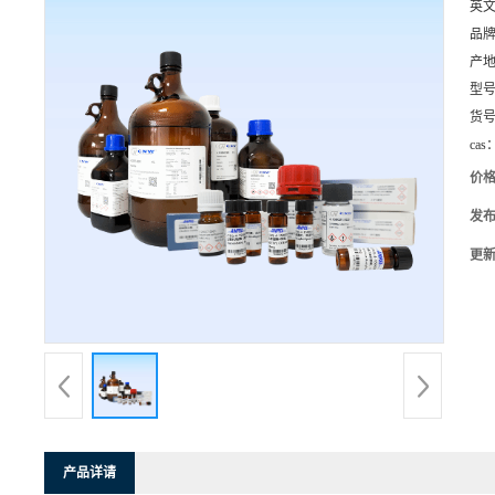
英
品
产
型
货
cas
价
发
更
产品详请