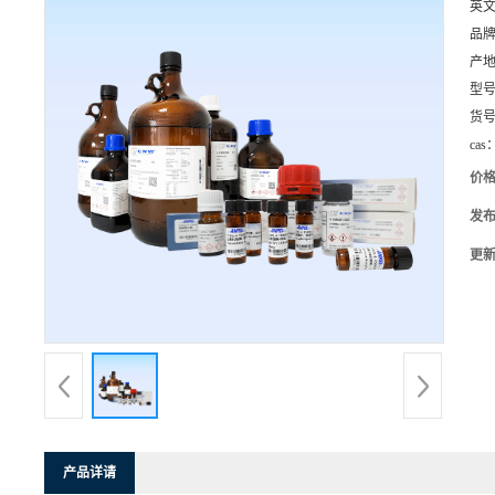
英
品
产
型
货
cas
价
发
更
产品详请