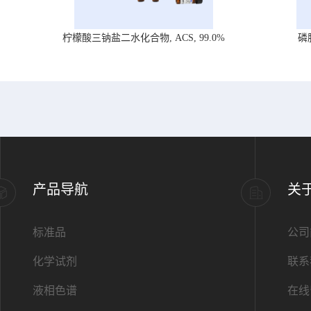
柠檬酸三钠盐二水化合物, ACS, 99.0%
磷
产品导航
关
标准品
公司
化学试剂
联系
液相色谱
在线