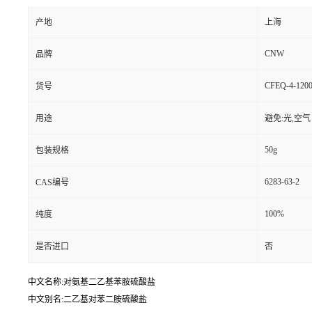
产地
上海
CNW
品牌
CFEQ-4-1200
货号
用途
避免:光,空气
50g
包装规格
6283-63-2
CAS编号
100%
纯度
是否进口
否
中文名称:对氨基二乙基苯胺硫酸盐
中文别名:二乙基对苯二胺硫酸盐