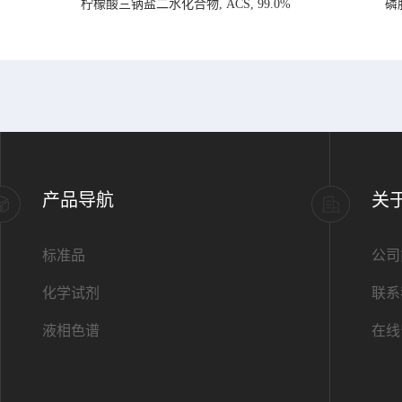
柠檬酸三钠盐二水化合物, ACS, 99.0%
磷
产品导航
关
标准品
公司
化学试剂
联系
液相色谱
在线