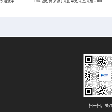
在水溶液中
Taka 淀粉酶 来源于米曲霉;粉末,浅米色,~100
U/mg, ,
扫一扫，关