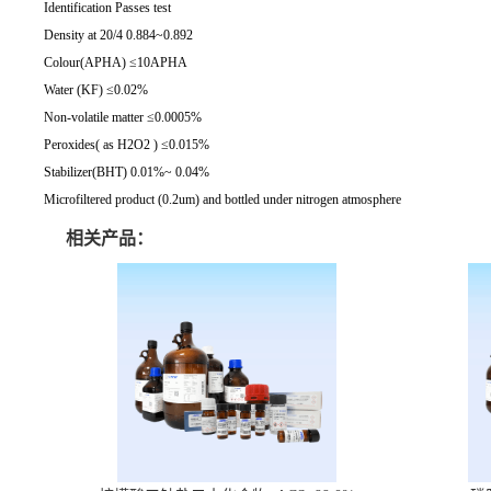
Identification Passes test
Density at 20/4 0.884~0.892
Colour(APHA) ≤10APHA
Water (KF) ≤0.02%
Non-volatile matter ≤0.0005%
Peroxides( as H2O2 ) ≤0.015%
Stabilizer(BHT) 0.01%~ 0.04%
Microfiltered product (0.2um) and bottled under nitrogen atmosphere
相关产品：