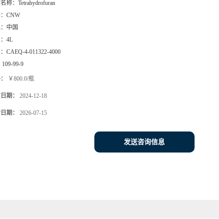
文名称：
Tetrahydrofuran
牌：
CNW
地：
中国
号：
4L
号：
CAEQ-4-011322-4000
：
109-99-9
格：
￥800.0/瓶
布日期：
2024-12-18
新日期：
2026-07-15
发送咨询信息