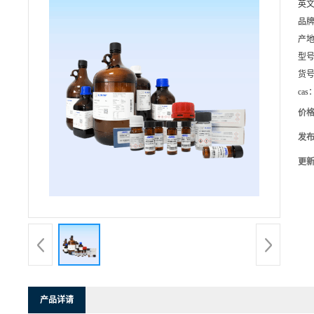
英
品
产
型
货
cas
价
发
更
产品详请