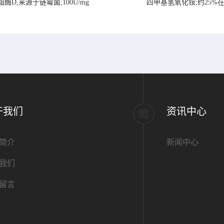
脂酶D,来源于链霉菌;100U/mg
四甲基氢氧化铵;约25%
于我们
资讯中心
简介
新闻中心
我们
留言