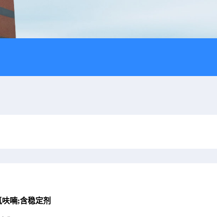
氢呋喃;含稳定剂