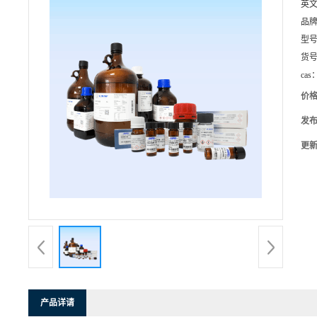
英
品
型
货
cas
价
发
更
产品详请