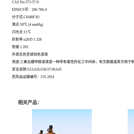
CAS No:373-57-9
EINECS号：206-766-4
分子式:CH4BF3O
沸点:59℃ (4 mmHg)
闪光点:11℃
折射率:n20/D 1.328
密度:1.203
外观无色至琥珀色溶液
用途:三氟化硼甲醇溶液是一种带有毒性的化工中间体，有文献报道其可用于制备
安全说明:S23;S26;S36/37/39;S45
危险品运输编号：UN 2924
相关产品：