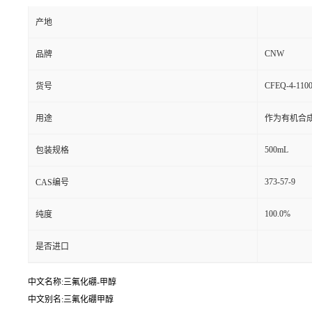
产地
CNW
品牌
CFEQ-4-1100
货号
用途
作为有机合
500mL
包装规格
373-57-9
CAS编号
100.0%
纯度
是否进口
中文名称:三氟化硼-甲醇
中文别名:三氟化硼甲醇