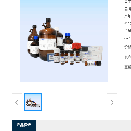
英
品
产
型
货
cas
价
发
更
产品详请