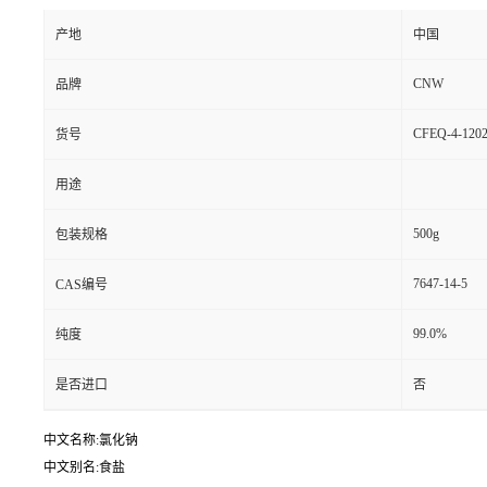
产地
中国
CNW
品牌
CFEQ-4-1202
货号
用途
500g
包装规格
7647-14-5
CAS编号
99.0%
纯度
是否进口
否
中文名称:氯化钠
中文别名:食盐