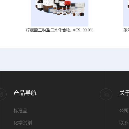
柠檬酸三钠盐二水化合物, ACS, 99.0%
磷
产品导航
关
标准品
公司
化学试剂
联系