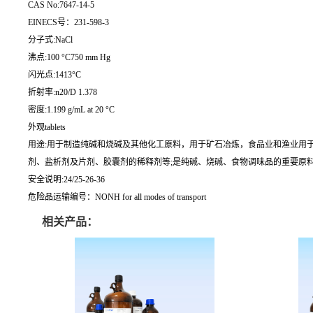
CAS No:7647-14-5
EINECS号：231-598-3
分子式:NaCl
沸点:100 °C750 mm Hg
闪光点:1413°C
折射率:n20/D 1.378
密度:1.199 g/mL at 20 °C
外观tablets
用途:用于制造纯碱和烧碱及其他化工原料，用于矿石冶炼，食品业和渔业用于
剂、盐析剂及片剂、胶囊剂的稀释剂等;是纯碱、烧碱、食物调味品的重要原料
安全说明:24/25-26-36
危险品运输编号：NONH for all modes of transport
相关产品：