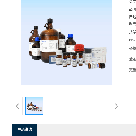
英
品
产
型
货
cas
价
发
更
产品详请