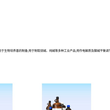
用于生物培养基的制备;用于制取烧碱、纯碱等多种工业产品;用作电解质及酸碱平衡调