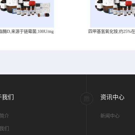
脂酶D,来源于链霉菌;100U/mg
四甲基氢氧化铵;约25%
于我们
资讯中心
简介
新闻中心
我们