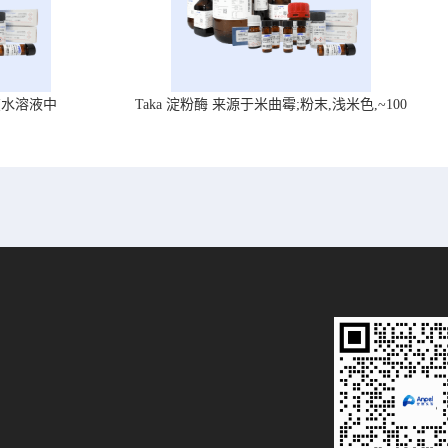
在水溶液中
Taka 淀粉酶 来源于米曲霉;粉末,浅米色,~100
U/mg, ,