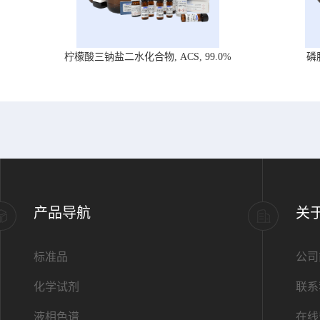
柠檬酸三钠盐二水化合物, ACS, 99.0%
磷
产品导航
关
标准品
公司
化学试剂
联系
液相色谱
在线