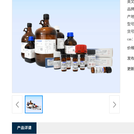
英
品
产
型
货
cas
价
发
更
产品详请