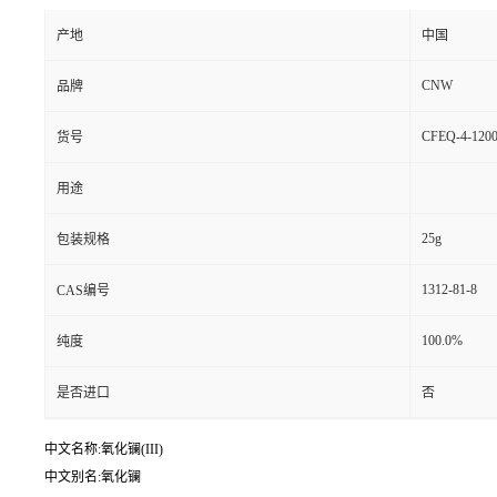
产地
中国
CNW
品牌
CFEQ-4-1200
货号
用途
25g
包装规格
1312-81-8
CAS编号
100.0%
纯度
是否进口
否
中文名称:氧化镧(III)
中文别名:氧化镧