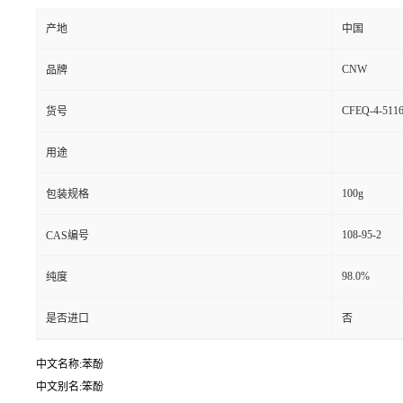
产地
中国
CNW
品牌
CFEQ-4-5116
货号
用途
100g
包装规格
108-95-2
CAS编号
98.0%
纯度
是否进口
否
中文名称:苯酚
中文别名:笨酚