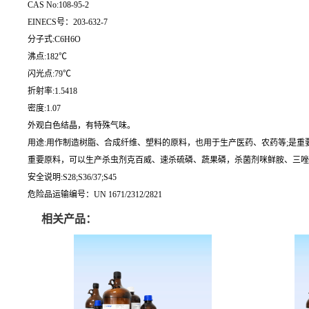
CAS No:108-95-2
EINECS号：203-632-7
分子式:C6H6O
沸点:182℃
闪光点:79℃
折射率:1.5418
密度:1.07
外观白色结晶，有特殊气味。
用途:用作制造树脂、合成纤维、塑料的原料，也用于生产医药、农药等;是重
重要原料，可以生产杀虫剂克百威、速杀硫磷、蔬果磷，杀菌剂咪鲜胺、三唑酮
安全说明:S28;S36/37;S45
危险品运输编号：UN 1671/2312/2821
相关产品：